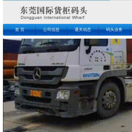
首 页
公司信息
通关动态
码头业务